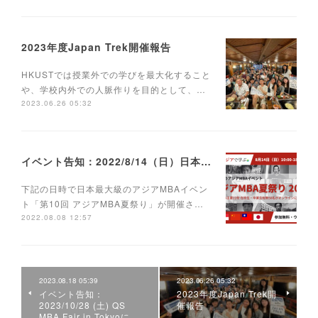
2023年度Japan Trek開催報告
HKUSTでは授業外での学びを最大化すること
や、学校内外での人脈作りを目的として、…
2023.06.26 05:32
イベント告知：2022/8/14（日）日本最大級のアジアMBAイベント「第10回 アジアMBA夏祭り」に参加いたします
下記の日時で日本最大級のアジアMBAイベン
ト「第10回 アジアMBA夏祭り」が開催さ…
2022.08.08 12:57
2023.08.18 05:39
2023.06.26 05:32
イベント告知：
2023年度Japan Trek開
2023/10/28 (土) QS
催報告
MBA Fair in Tokyoに…